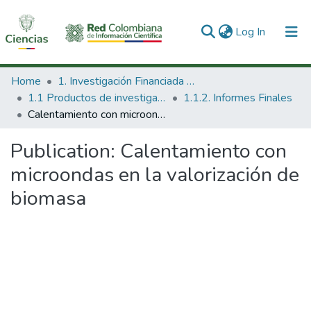
(current)
Log In
Communities & Collections
Home
1. Investigación Financiada con Recursos Públicos
1.1 Productos de investigación
1.1.2. Informes Finales
All of DSpace
Calentamiento con microondas en la valorización de biomasa
Statistics
Publication:
Calentamiento con
microondas en la valorización de
biomasa