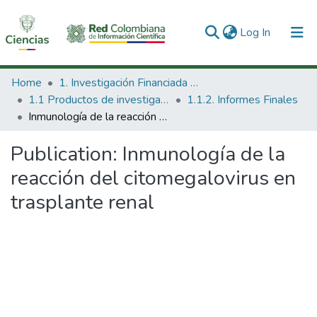
(current)
Log In
Communities & Collections
Home
1. Investigación Financiada con Recursos Públicos
1.1 Productos de investigación
1.1.2. Informes Finales
All of DSpace
Inmunología de la reacción del citomegalovirus en trasplante renal
Statistics
Publication:
Inmunología de la
reacción del citomegalovirus en
trasplante renal