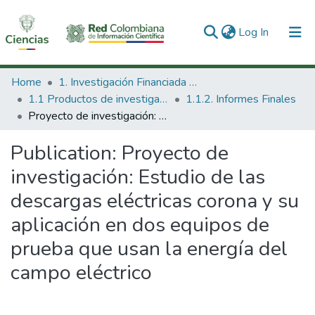
(current)
Log In
Communities & Collections
Home
1. Investigación Financiada con Recursos Públicos
1.1 Productos de investigación
1.1.2. Informes Finales
All of DSpace
Proyecto de investigación: Estudio de las descargas eléctricas corona y su aplicación en dos equipos de prueba que usan la energía del campo eléctrico
Statistics
Publication:
Proyecto de
investigación: Estudio de las
descargas eléctricas corona y su
aplicación en dos equipos de
prueba que usan la energía del
campo eléctrico