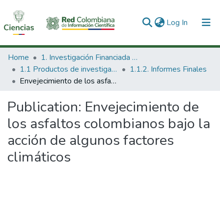
(current)
Log In
Communities & Collections
Home
1. Investigación Financiada con Recursos Públicos
1.1 Productos de investigación
1.1.2. Informes Finales
All of DSpace
Envejecimiento de los asfaltos colombianos bajo la acción de algunos factores climáticos
Statistics
Publication:
Envejecimiento de
los asfaltos colombianos bajo la
acción de algunos factores
climáticos