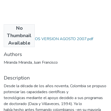
No
Files
Thumbnail
346. DOCTORADOS VERSION AGOSTO 2007.pdf
Available
(617.96 KB)
Authors
Miranda Miranda, Juan Francisco
Description
Desde la década de los años noventa, Colombia se propuso
potenciar las capacidades científicas y
tecnológicas mediante el apoyo decidido a sus programas
de doctorado (Daza y Villaveces, 1994). Ya lo
había hecho antes formando colombianos –en su mayoría