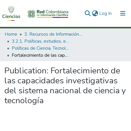
(current)
Log In
Communities & Collections
Home
3. Recursos de Información Científica y Tecnológica
3.2.1. Políticas, estudios, evaluaciones e indicadores de CTeI
All of DSpace
Políticas de Ciencia, Tecnología e Innovación
Fortalecimiento de las capacidades investigativas del sistema nacional de ciencia y tecnología
Statistics
Publication:
Fortalecimiento de
las capacidades investigativas
del sistema nacional de ciencia y
tecnología