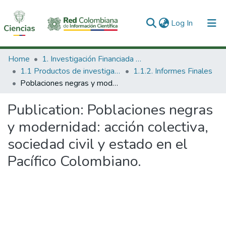
(current)
Log In
Communities & Collections
Home
1. Investigación Financiada con Recursos Públicos
1.1 Productos de investigación
1.1.2. Informes Finales
All of DSpace
Poblaciones negras y modernidad: acción colectiva, sociedad civil y estado en el Pacífico Colombiano.
Statistics
Publication:
Poblaciones negras
y modernidad: acción colectiva,
sociedad civil y estado en el
Pacífico Colombiano.