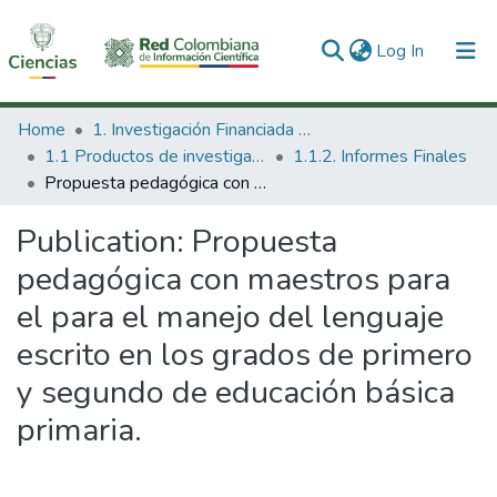
(current)
Log In
Communities & Collections
Home
1. Investigación Financiada con Recursos Públicos
1.1 Productos de investigación
1.1.2. Informes Finales
All of DSpace
Propuesta pedagógica con maestros para el para el manejo del lenguaje escrito en los grados de primero y segundo de educación básica primaria.
Statistics
Publication:
Propuesta
pedagógica con maestros para
el para el manejo del lenguaje
escrito en los grados de primero
y segundo de educación básica
primaria.