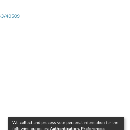
4143/40509
We collect and process your personal information for the
following purposes:
Authentication, Preferences,