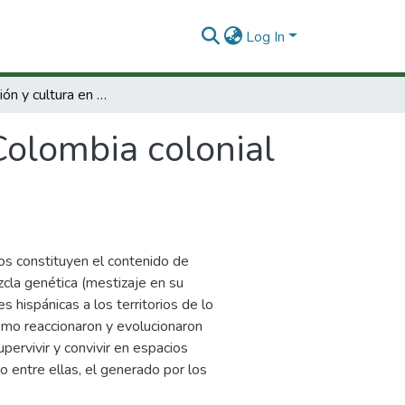
Log In
Miscegenación y cultura en la Colombia colonial 1750-1810 : Tomo II.
Colombia colonial
dos constituyen el contenido de
ezcla genética (mestizaje en su
s hispánicas a los territorios de lo
omo reaccionaron y evolucionaron
upervivir y convivir en espacios
entre ellas, el generado por los