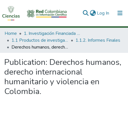
(current)
Log In
Communities & Collections
Home
1. Investigación Financiada con Recursos Públicos
1.1 Productos de investigación
1.1.2. Informes Finales
All of DSpace
Derechos humanos, derecho internacional humanitario y violencia en Colombia.
Statistics
Publication:
Derechos humanos,
derecho internacional
humanitario y violencia en
Colombia.