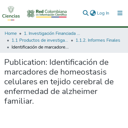
(current)
Log In
Communities & Collections
Home
1. Investigación Financiada con Recursos Públicos
1.1 Productos de investigación
1.1.2. Informes Finales
All of DSpace
Identificación de marcadores de homeostasis celulares en tejido cerebral de enfermedad de alzheimer familiar.
Statistics
Publication:
Identificación de
marcadores de homeostasis
celulares en tejido cerebral de
enfermedad de alzheimer
familiar.