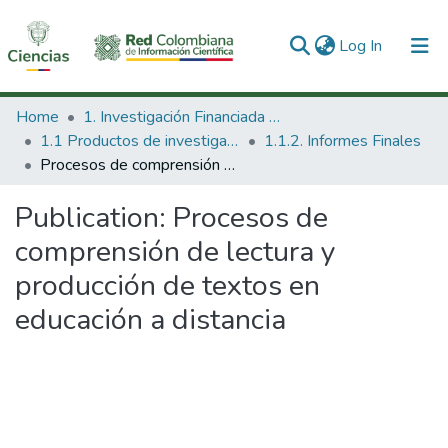
(current)
Log In
Communities & Collections
Home
1. Investigación Financiada con Recursos Públicos
1.1 Productos de investigación
1.1.2. Informes Finales
All of DSpace
Procesos de comprensión de lectura y producción de textos en educación a distancia
Statistics
Publication:
Procesos de
comprensión de lectura y
producción de textos en
educación a distancia