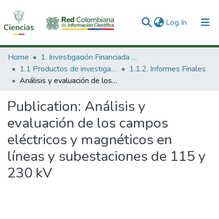
(current)
Log In
Communities & Collections
Home
1. Investigación Financiada con Recursos Públicos
1.1 Productos de investigación
1.1.2. Informes Finales
All of DSpace
Análisis y evaluación de los campos eléctricos y magnéticos en líneas y subestaciones de 115 y 230 kV
Statistics
Publication:
Análisis y
evaluación de los campos
eléctricos y magnéticos en
líneas y subestaciones de 115 y
230 kV