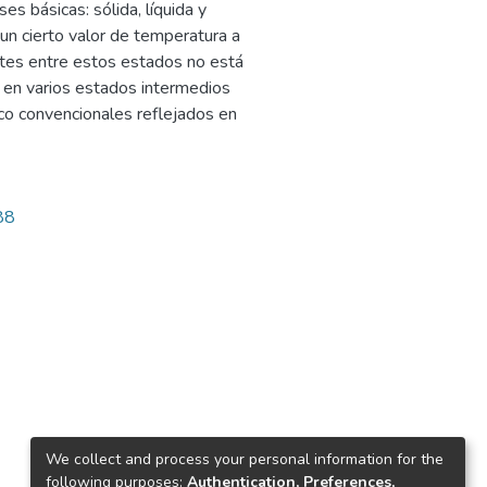
es básicas: sólida, líquida y
un cierto valor de temperatura a
ites entre estos estados no está
 en varios estados intermedios
 convencionales reflejados en
88
We collect and process your personal information for the
following purposes:
Authentication, Preferences,