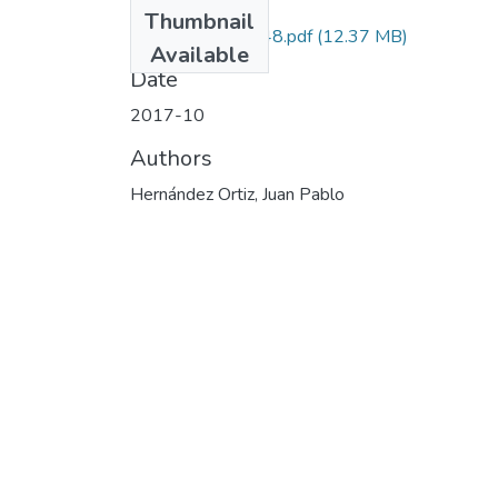
Files
Thumbnail
110165843748.pdf
(12.37 MB)
Available
Date
2017-10
Authors
Hernández Ortiz, Juan Pablo