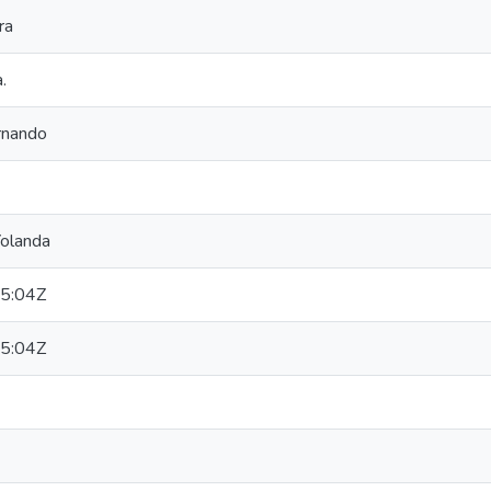
ra
.
rnando
Yolanda
5:04Z
5:04Z