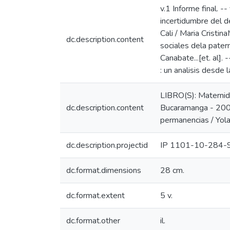
v.1 Informe final. -
incertidumbre del de
Cali / Maria Crist
dc.description.content
sociales dela pater
Canabate...[et. al]
: un analisis desde 
LIBRO(S): Maternid
dc.description.content
Bucaramanga - 2002
permanencias / Yol
dc.description.projectid
IP 1101-10-284-
dc.format.dimensions
28 cm.
dc.format.extent
5 v.
dc.format.other
il.