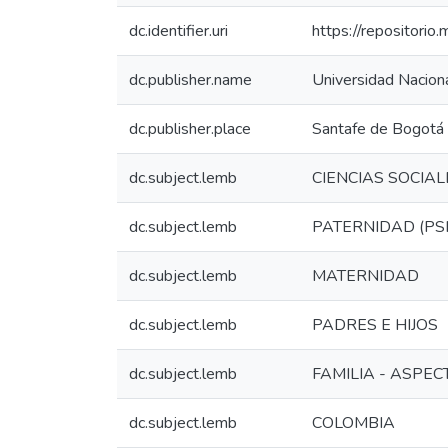
dc.identifier.uri
https://repositori
dc.publisher.name
Universidad Nacion
dc.publisher.place
Santafe de Bogotá 
dc.subject.lemb
CIENCIAS SOCIA
dc.subject.lemb
PATERNIDAD (PS
dc.subject.lemb
MATERNIDAD
dc.subject.lemb
PADRES E HIJOS
dc.subject.lemb
FAMILIA - ASPEC
dc.subject.lemb
COLOMBIA