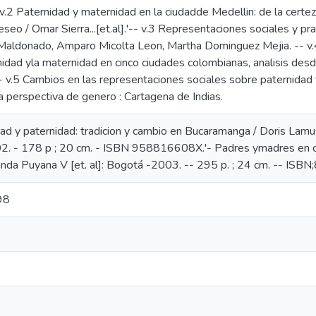
- v.2 Paternidad y maternidad en la ciudadde Medellin: de la certez
seo / Omar Sierra...[et.al].'-- v.3 Representaciones sociales y pr
inaMaldonado, Amparo Micolta Leon, Martha Dominguez Mejia. -- v
nidad yla maternidad en cinco ciudades colombianas, analisis des
. -- v.5 Cambios en las representaciones sociales sobre paternid
la perspectiva de genero : Cartagena de Indias.
ad y paternidad: tradicion y cambio en Bucaramanga / Doris La
. - 178 p ; 20 cm. - ISBN 958816608X.'- Padres ymadres en ci
anda Puyana V [et. al]: Bogotá -2003. -- 295 p. ; 24 cm. -- ISB
98