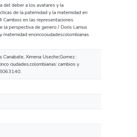
a del deber a los avatares y la
acticas de la paternidad y la maternidad en
.4 Cambios en las representaciones
de la perspectiva de genero / Doris Lamus
ad y maternidad encincociudadescolombianas
mus Canabate, Ximena Useche;Gomez :
nco ciudades;colombianas: cambios y
N;8063140.