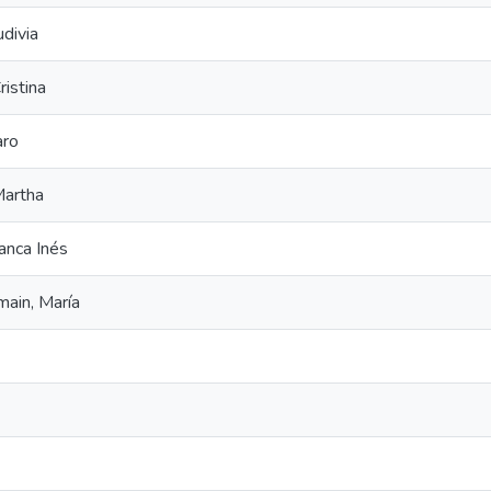
udivia
istina
aro
Martha
anca Inés
ain, María