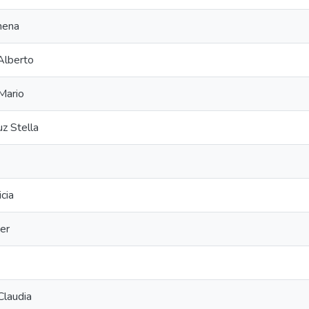
mena
 Alberto
Mario
uz Stella
cia
er
Claudia