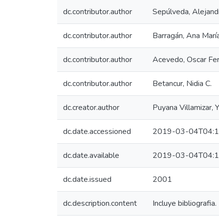
dc.contributor.author
Sepúlveda, Alejand
dc.contributor.author
Barragán, Ana María
dc.contributor.author
Acevedo, Oscar Fe
dc.contributor.author
Betancur, Nidia C.
dc.creator.author
Puyana Villamizar, 
dc.date.accessioned
2019-03-04T04:1
dc.date.available
2019-03-04T04:1
dc.date.issued
2001
dc.description.content
Incluye bibliografia.