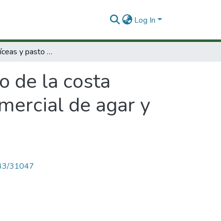
Log In
Algas rodofíceas y pasto marino de la costa caribe de Colombia como posible fuente comercial de agar y suplemento alimenticio de animales
o de la costa
mercial de agar y
4143/31047