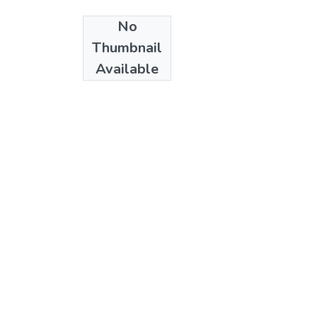
No
Date
Thumbnail
1993
Available