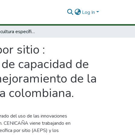
Log In
Hacia la agricultura específica por sitio : levantamiento detallado de suelos, estudio de capacidad de uso de tierras y cartografía básica para el mejoramiento de la competitividad de la agroindustria azucarera colombiana.
or sitio :
 de capacidad de
 mejoramiento de la
ra colombiana.
rado del uso de las innovaciones
ión. CENICAÑA viene trabajando en
cífica por sitio (AEPS) y los