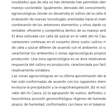
resultados que de ella se han obtenido han permitido id
manejo sostenible. Igualmente, derivado del conocimiento 
agroecológicas donde se desarrolla el cultivo de la caña de
evaluación de nuevas tecnologías orientadas hacia el manej
combinación de los anteriores elementos y otros darán co
rentable, eficiente y competitiva dentro de un manejo amb
El área cultivada con caña de azúcar en el valle del río C
variaciones continuas en el conjunto clima-suelo-cultivo-
de caña y azúcar difieren de acuerdo con el ambiente, lo c
caracterizar los ambientes o zonas agroecológicas propic
producción. Una zona agroecológica es un área relativame
respuesta del cultivo en producción, caracterizada por fact
relativamente estables.
Las zonas agroecológicas en su última aproximación del a
han sido conformadas de acuerdo con los siguientes elemen
involucra la precipitación y la evapotranspiración; (b) el 
valle del río Cauca; (c) la agrupación de suelos, definidos c
taxonómica, posición geomorfológica, régimen de humedad, 
grupos de humedad, conformados con base en el balance h