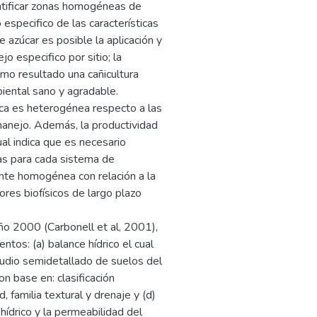
entificar zonas homogéneas de
especifico de las características
 azúcar es posible la aplicación y
o especifico por sitio; la
mo resultado una cañicultura
iental sano y agradable.
auca es heterogénea respecto a las
manejo. Además, la productividad
ual indica que es necesario
ias para cada sistema de
nte homogénea con relación a la
ores biofísicos de largo plazo
ño 2000 (Carbonell et al, 2001),
tos: (a) balance hídrico el cual
estudio semidetallado de suelos del
on base en: clasificación
familia textural y drenaje y (d)
ídrico y la permeabilidad del