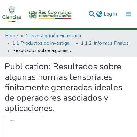
(current)
Log In
Communities & Collections
Home
1. Investigación Financiada con Recursos Públicos
1.1 Productos de investigación
1.1.2. Informes Finales
All of DSpace
Resultados sobre algunas normas tensoriales finitamente generadas ideales de operadores asociados y aplicaciones.
Statistics
Publication:
Resultados sobre
algunas normas tensoriales
finitamente generadas ideales
de operadores asociados y
aplicaciones.