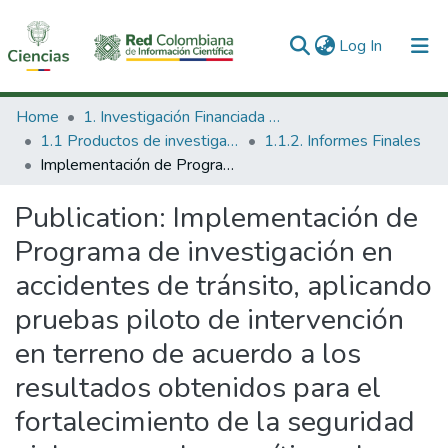
(current)
Log In
Communities & Collections
Home
1. Investigación Financiada con Recursos Públicos
1.1 Productos de investigación
1.1.2. Informes Finales
All of DSpace
Implementación de Programa de investigación en accidentes de tránsito, aplicando pruebas piloto de intervención en terreno de acuerdo a los resultados obtenidos para el fortalecimiento de la seguridad vial en corredores críticos de accidentalidad vial del transporte público intermunicipal.
Statistics
Publication:
Implementación de
Programa de investigación en
accidentes de tránsito, aplicando
pruebas piloto de intervención
en terreno de acuerdo a los
resultados obtenidos para el
fortalecimiento de la seguridad