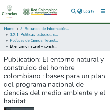
(current)
Log In
Communities & Collections
Home
3. Recursos de Información Científica y Tecnológica
3.2.1. Políticas, estudios, evaluaciones e indicadores de CTeI
All of DSpace
Políticas de Ciencia, Tecnología e Innovación
El entorno natural y construido del hombre colombiano : bases para un plan del programa nacional de ciencias del medio ambiente y el habitat
Statistics
Publication:
El entorno natural y
construido del hombre
colombiano : bases para un plan
del programa nacional de
ciencias del medio ambiente y el
habitat