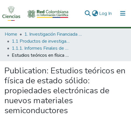
(current)
Log In
Communities & Collections
Home
1. Investigación Financiada con Recursos Públicos
1.1 Productos de investigación
All of DSpace
1.1.1. Informes Finales de Proyectos de Investigación
Estudios teóricos en física de estado sólido: propiedades electrónicas de nuevos materiales semiconductores
Statistics
Publication:
Estudios teóricos en
física de estado sólido:
propiedades electrónicas de
nuevos materiales
semiconductores