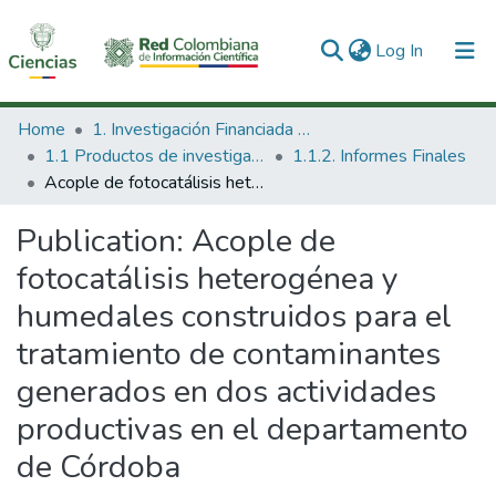
(current)
Log In
Communities & Collections
Home
1. Investigación Financiada con Recursos Públicos
1.1 Productos de investigación
1.1.2. Informes Finales
All of DSpace
Acople de fotocatálisis heterogénea y humedales construidos para el tratamiento de contaminantes generados en dos actividades productivas en el departamento de Córdoba
Statistics
Publication:
Acople de
fotocatálisis heterogénea y
humedales construidos para el
tratamiento de contaminantes
generados en dos actividades
productivas en el departamento
de Córdoba