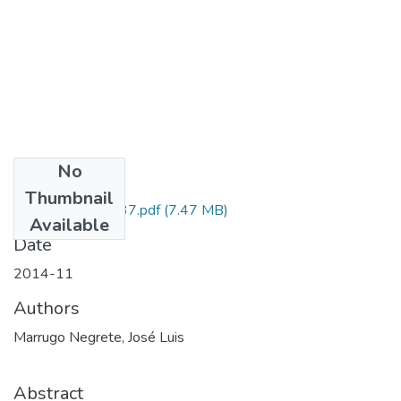
No
Files
Thumbnail
111254031137.pdf
(7.47 MB)
Available
Date
2014-11
Authors
Marrugo Negrete, José Luis
Abstract