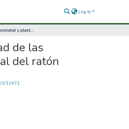
Log In
Desarrollo posnatal y plasticidad de las proyecciones colinérgicas a la corteza frontal del ratón
ad de las
al del ratón
4143/32471