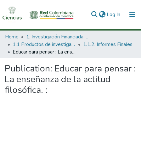
(current)
Log In
Communities & Collections
Home
1. Investigación Financiada con Recursos Públicos
1.1 Productos de investigación
1.1.2. Informes Finales
All of DSpace
Educar para pensar : La enseñanza de la actitud filosófica. :
Statistics
Publication:
Educar para pensar :
La enseñanza de la actitud
filosófica. :