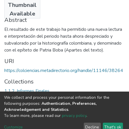
Thumbnail
2004
Available
Abstract
El resultado de este trabajo ha permitido una nueva lectura
e interpretación del periodo hasta ahora despreciado y
subvalorado por la historiografía colombiana, y denominado
con el epíteto de Patria Boba (Apartes del texto).
URI
https://colciencias.metadirectorio.org/handle/11146/38264
Collections
1.1.2. Informes Finales
We collect and process your personal information for the
following purposes:
Authentication, Preferences,
Full item page
Acknowledgement and Statistics
.
To learn more, please read our
privacy policy
.
DSpace software
copyright © 2002-2026
LYRASIS
Cookie
Privacy
End User
Send
Customize
Decline
That's ok