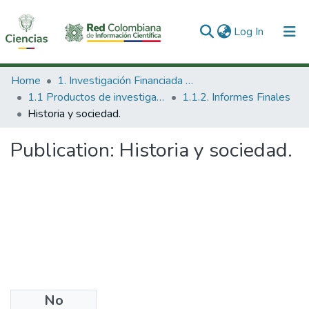
(current)
Log In
Communities & Collections
Home
1. Investigación Financiada con Recursos Públicos
1.1 Productos de investigación
1.1.2. Informes Finales
All of DSpace
Historia y sociedad.
Statistics
Publication:
Historia y sociedad.
No
Date