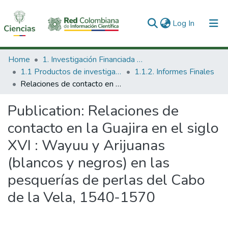
(current)
Log In
Communities & Collections
Home
1. Investigación Financiada con Recursos Públicos
1.1 Productos de investigación
1.1.2. Informes Finales
All of DSpace
Relaciones de contacto en la Guajira en el siglo XVI : Wayuu y Arijuanas (blancos y negros) en las pesquerías de perlas del Cabo de la Vela, 1540-1570
Statistics
Publication:
Relaciones de
contacto en la Guajira en el siglo
XVI : Wayuu y Arijuanas
(blancos y negros) en las
pesquerías de perlas del Cabo
de la Vela, 1540-1570