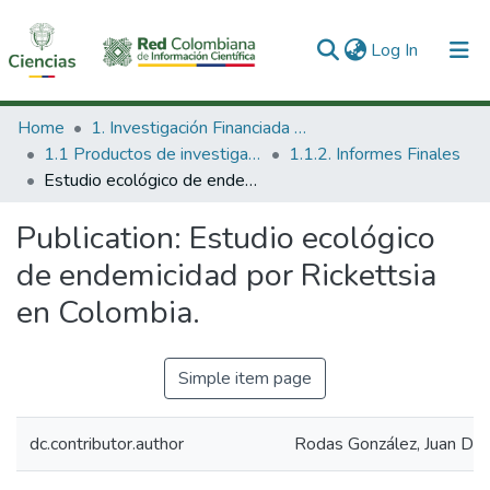
(current)
Log In
Communities & Collections
Home
1. Investigación Financiada con Recursos Públicos
1.1 Productos de investigación
1.1.2. Informes Finales
All of DSpace
Estudio ecológico de endemicidad por Rickettsia en Colombia.
Statistics
Publication:
Estudio ecológico
de endemicidad por Rickettsia
en Colombia.
Simple item page
dc.contributor.author
Rodas González, Juan Dav