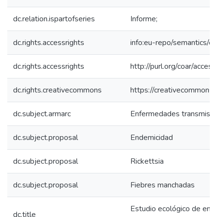
dc.relation.ispartofseries
Informe;
dc.rights.accessrights
info:eu-repo/semantics/
dc.rights.accessrights
http://purl.org/coar/acces
dc.rights.creativecommons
https://creativecommons.o
dc.subject.armarc
Enfermedades transmisib
dc.subject.proposal
Endemicidad
dc.subject.proposal
Rickettsia
dc.subject.proposal
Fiebres manchadas
Estudio ecológico de ende
dc.title