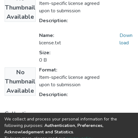
Item-specific license agreed
Thumbnail
upon to submission
Available
Description:
Name:
Down
license.txt
load
Size:
0 B
Format:
No
Item-specific license agreed
Thumbnail
upon to submission
Available
Description:
Collections
We collect and process your personal information for the
1.1.2. Informes Finales
following purposes:
Authentication, Preferences,
Acknowledgement and Statistics
.