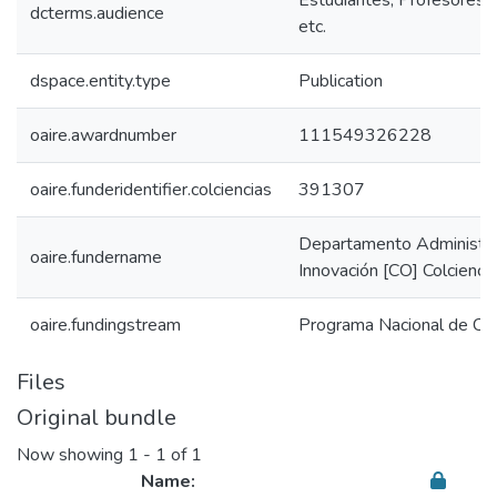
Estudiantes, Profesores, 
dcterms.audience
etc.
dspace.entity.type
Publication
oaire.awardnumber
111549326228
oaire.funderidentifier.colciencias
391307
Departamento Administrat
oaire.fundername
Innovación [CO] Colcienci
oaire.fundingstream
Programa Nacional de CTe
Files
Original bundle
Now showing
1 - 1 of 1
Name: