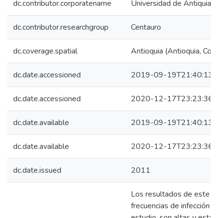
dc.contributor.corporatename
Universidad de Antiquia (
dc.contributor.researchgroup
Centauro
dc.coverage.spatial
Antioquia (Antioquia, Col
dc.date.accessioned
2019-09-19T21:40:13Z
dc.date.accessioned
2020-12-17T23:23:36Z
dc.date.available
2019-09-19T21:40:13Z
dc.date.available
2020-12-17T23:23:36Z
dc.date.issued
2011
Los resultados de este e
frecuencias de infección 
estudio, son altas y están