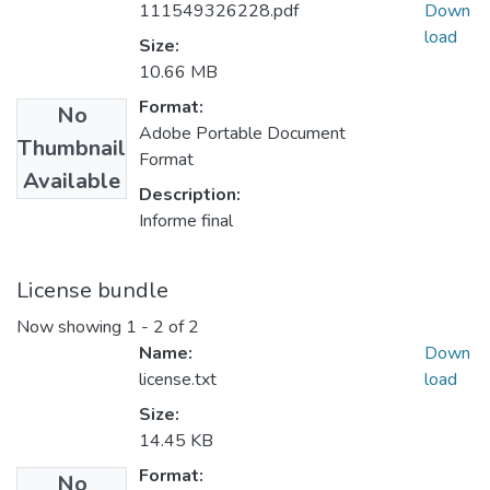
111549326228.pdf
Down
load
Size:
10.66 MB
Format:
No
Adobe Portable Document
Thumbnail
Format
Available
Description:
Informe final
License bundle
Now showing
1 - 2 of 2
Name:
Down
license.txt
load
Size:
14.45 KB
Format:
No