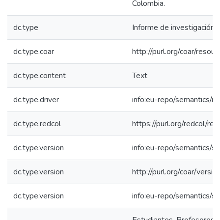
Colombia.
dc.type
Informe de investigación
dc.type.coar
http://purl.org/coar/reso
dc.type.content
Text
dc.type.driver
info:eu-repo/semantics/re
dc.type.redcol
https://purl.org/redcol/r
dc.type.version
info:eu-repo/semantics/s
dc.type.version
http://purl.org/coar/ver
dc.type.version
info:eu-repo/semantics/s