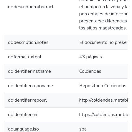
dc.description.abstract
el tiempo en la zona y la 
porcentajes de infección 
presentarse diferencias si
los sitios maestreados, (
dc.description.notes
El documento no presenta 
dc.format.extent
43 páginas.
dc.identifier.instname
Colciencias
dc.identifier.reponame
Repositorio Colciencias
dc.identifier.repourl
http://colciencias.metabib
dc.identifier.uri
https://colciencias.meta
dc.language.iso
spa