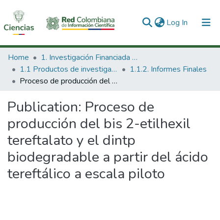
(current)
Log In
Communities & Collections
Home
1. Investigación Financiada con Recursos Públicos
1.1 Productos de investigación
1.1.2. Informes Finales
All of DSpace
Proceso de producción del bis 2-etilhexil tereftalato y el dintp biodegradable a partir del ácido tereftálico a escala piloto
Statistics
Publication:
Proceso de
producción del bis 2-etilhexil
tereftalato y el dintp
biodegradable a partir del ácido
tereftálico a escala piloto