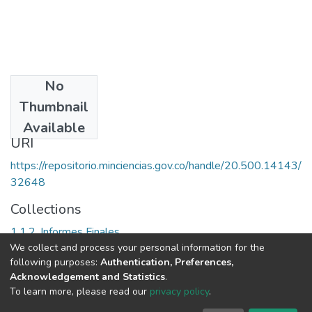
No
Date
Thumbnail
2003
Available
URI
https://repositorio.minciencias.gov.co/handle/20.500.14143/
32648
Collections
1.1.2. Informes Finales
We collect and process your personal information for the
following purposes:
Authentication, Preferences,
Full item page
Acknowledgement and Statistics
.
To learn more, please read our
privacy policy
.
DSpace software
copyright © 2002-2026
LYRASIS