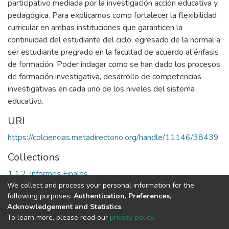
participativo mediada por la investigación acción educativa y
pedagógica. Para explicarnos como fortalecer la flexibilidad
curricular en ambas instituciones que garanticen la
continuidad del estudiante del ciclo, egresado de la normal a
ser estudiante pregrado en la facultad de acuerdo al énfasis
de formación. Poder indagar como se han dado los procesos
de formación investigativa, desarrollo de competencias
investigativas en cada uno de los niveles del sistema
educativo.
URI
https://colciencias.metadirectorio.org/handle/11146/38439
Collections
1.1.2. Informes Finales
We collect and process your personal information for the
following purposes:
Authentication, Preferences,
Full item page
Acknowledgement and Statistics
.
To learn more, please read our
privacy policy
.
DSpace software
copyright © 2002-2026
LYRASIS