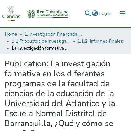
(current)
Log In
Communities & Collections
Home
1. Investigación Financiada con Recursos Públicos
1.1 Productos de investigación
1.1.2. Informes Finales
All of DSpace
La investigación formativa en los diferentes programas de la facultad de ciencias de la educación de la Universidad del Atlántico y la Escuela Normal Distrital de Barranquilla, ¿Qué y cómo se enseña?
Statistics
Publication:
La investigación
formativa en los diferentes
programas de la facultad de
ciencias de la educación de la
Universidad del Atlántico y la
Escuela Normal Distrital de
Barranquilla, ¿Qué y cómo se