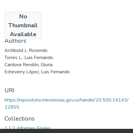
No
Date
Thumbnail
2000
Available
Authors
Archbold J., Rosendo
Torres L., Luis Fernando
Cardona Rendón, Gloria
Echeverry López, Luis Fernando
URI
https://repositorio.minciencias.gov.co/handle/20.500.14143/
32855
Collections
1.1.2. Informes Finales