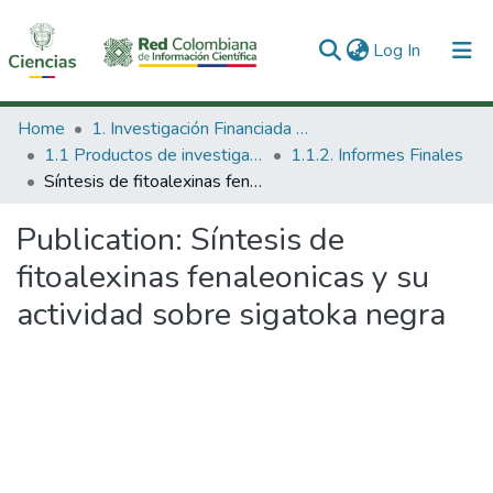
(current)
Log In
Communities & Collections
Home
1. Investigación Financiada con Recursos Públicos
1.1 Productos de investigación
1.1.2. Informes Finales
All of DSpace
Síntesis de fitoalexinas fenaleonicas y su actividad sobre sigatoka negra
Statistics
Publication:
Síntesis de
fitoalexinas fenaleonicas y su
actividad sobre sigatoka negra