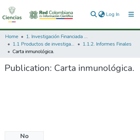
(current)
Log In
Communities & Collections
Home
1. Investigación Financiada con Recursos Públicos
1.1 Productos de investigación
1.1.2. Informes Finales
All of DSpace
Carta inmunológica.
Statistics
Publication:
Carta inmunológica.
No
Date