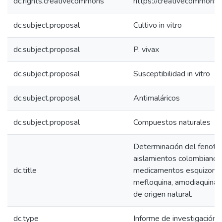
dc.rights.creativecommons
https://creativecommons.o
dc.subject.proposal
Cultivo in vitro
dc.subject.proposal
P. vivax
dc.subject.proposal
Susceptibilidad in vitro
dc.subject.proposal
Antimaláricos
dc.subject.proposal
Compuestos naturales
Determinación del fenotip
aislamientos colombianos
dc.title
medicamentos esquizontici
mefloquina, amodiaquina, 
de origen natural.
dc.type
Informe de investigación