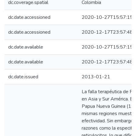
dc.coverage.spatial
Colombia
dc.date.accessioned
2020-10-27T15:57:15Z
dc.date.accessioned
2020-12-17T23:57:48Z
dc.date.available
2020-10-27T15:57:15Z
dc.date.available
2020-12-17T23:57:48Z
dc.date.issued
2013-01-21
La falla terapéutica de P.
en Asia y Sur América. El 
Papua Nueva Guinea (1989
mismas regiones muestra
efectividad. Sin embargo,
razones como la especifici
reticulocitos, lo que dific