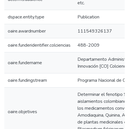
etc.
dspace.entity.type
Publication
oaire.awardnumber
111549326137
oaire.funderidentifier.colciencias
488-2009
Departamento Administrat
oaire.fundername
Innovación [CO] Colcienci
oaire.fundingstream
Programa Nacional de CTe
Determinar el fenotipo S
aislamientos colombianos 
los medicamentos convenc
oaire.objetives
Amodiaquina, Quinina, Ar
de plantas medicinales con