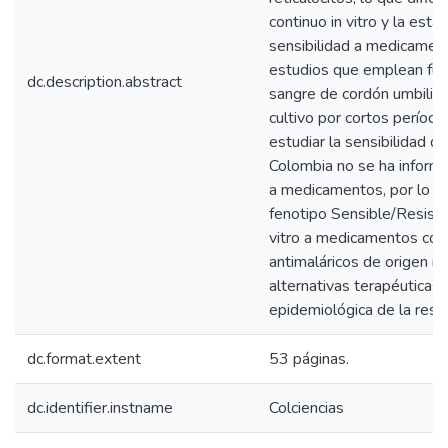
continuo in vitro y la est
sensibilidad a medicament
estudios que emplean fue
dc.description.abstract
sangre de cordón umbilica
cultivo por cortos período
estudiar la sensibilidad de
Colombia no se ha informad
a medicamentos, por lo que
fenotipo Sensible/Resiste
vitro a medicamentos co
antimaláricos de origen n
alternativas terapéuticas 
epidemiológica de la resp
dc.format.extent
53 páginas.
dc.identifier.instname
Colciencias