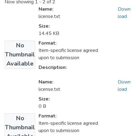
Now showing
1 - 2 of 2
Name:
Down
license.txt
load
Size:
14.45 KB
Format:
No
Item-specific license agreed
Thumbnail
upon to submission
Available
Description:
Name:
Down
license.txt
load
Size:
0 B
Format:
No
Item-specific license agreed
Thumbnail
upon to submission