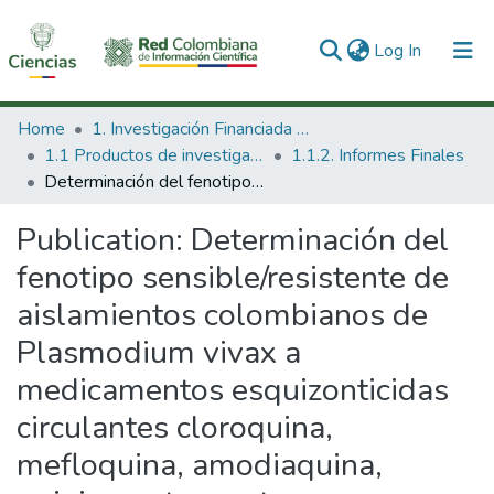
(current)
Log In
Communities & Collections
Home
1. Investigación Financiada con Recursos Públicos
1.1 Productos de investigación
1.1.2. Informes Finales
All of DSpace
Determinación del fenotipo sensible/resistente de aislamientos colombianos de Plasmodium vivax a medicamentos esquizonticidas circulantes cloroquina, mefloquina, amodiaquina, quinina, artesunato y compuestos de origen natural.
Statistics
Publication:
Determinación del
fenotipo sensible/resistente de
aislamientos colombianos de
Plasmodium vivax a
medicamentos esquizonticidas
circulantes cloroquina,
mefloquina, amodiaquina,