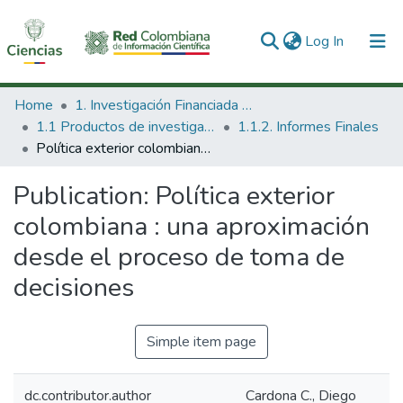
(current)
Log In
Communities & Collections
Home
1. Investigación Financiada con Recursos Públicos
1.1 Productos de investigación
1.1.2. Informes Finales
All of DSpace
Política exterior colombiana : una aproximación desde el proceso de toma de decisiones
Statistics
Publication:
Política exterior
colombiana : una aproximación
desde el proceso de toma de
decisiones
Simple item page
dc.contributor.author
Cardona C., Diego