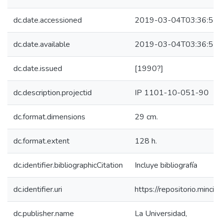
dc.date.accessioned
2019-03-04T03:36:57
dc.date.available
2019-03-04T03:36:57
dc.date.issued
[1990?]
dc.description.projectid
IP 1101-10-051-90
dc.format.dimensions
29 cm.
dc.format.extent
128 h.
dc.identifier.bibliographicCitation
Incluye bibliografía
dc.identifier.uri
https://repositorio.min
dc.publisher.name
La Universidad,