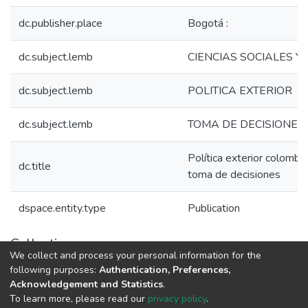
dc.publisher.place
Bogotá :
dc.subject.lemb
CIENCIAS SOCIALES 
dc.subject.lemb
POLITICA EXTERIOR
dc.subject.lemb
TOMA DE DECISIONES
Política exterior colombi
dc.title
toma de decisiones
dspace.entity.type
Publication
Collections
We collect and process your personal information for the
1.1.2. Informes Finales
following purposes:
Authentication, Preferences,
Acknowledgement and Statistics
.
To learn more, please read our
privacy policy
.
DSpace software
copyright © 2002-2026
LYRASIS