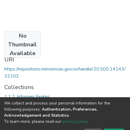
No
Date
Thumbnail
1998
Available
URI
https://repositorio.minciencias.gov.co/handle/20.500.14143/
32102
Collections
1.1.2. Informes Finales
We collect and process your personal information for the
following purposes:
Authentication, Preferences,
Full item page
Acknowledgement and Statistics
.
To learn more, please read our
privacy policy
.
DSpace software
copyright © 2002-2026
LYRASIS