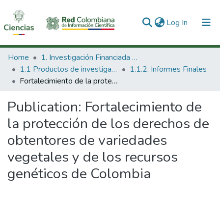
(current)
Log In
Communities & Collections
Home
1. Investigación Financiada con Recursos Públicos
1.1 Productos de investigación
1.1.2. Informes Finales
All of DSpace
Fortalecimiento de la protección de los derechos de obtentores de variedades vegetales y de los recursos genéticos de Colombia
Statistics
Publication:
Fortalecimiento de
la protección de los derechos de
obtentores de variedades
vegetales y de los recursos
genéticos de Colombia