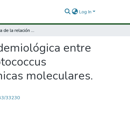
Log In
En búsqueda de la relación epidemiológica entre aislamientos clínicos y ambientales de cryptococcus neoformans en colombia, por medio de técnicas moleculares.
demiológica entre
ptococcus
icas moleculares.
4143/33230