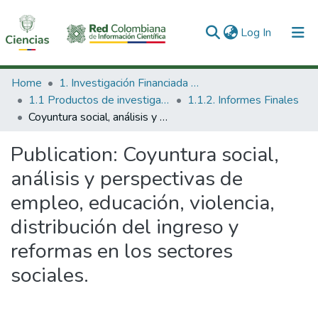
(current)
Log In
Communities & Collections
Home
1. Investigación Financiada con Recursos Públicos
1.1 Productos de investigación
1.1.2. Informes Finales
All of DSpace
Coyuntura social, análisis y perspectivas de empleo, educación, violencia, distribución del ingreso y reformas en los sectores sociales.
Statistics
Publication:
Coyuntura social,
análisis y perspectivas de
empleo, educación, violencia,
distribución del ingreso y
reformas en los sectores
sociales.