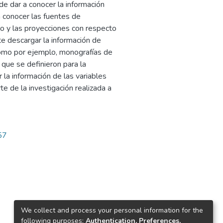
 de dar a conocer la información
a conocer las fuentes de
ino y las proyecciones con respecto
te descargar la información de
como por ejemplo, monografías de
 que se definieron para la
r la información de las variables
 de la investigación realizada a
57
We collect and process your personal information for the
following purposes:
Authentication, Preferences,