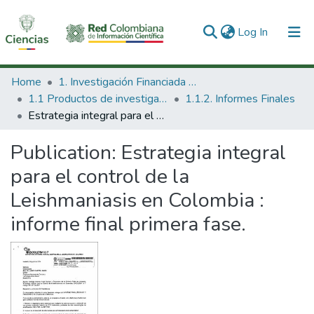
(current)
Log In
Communities & Collections
Home
1. Investigación Financiada con Recursos Públicos
1.1 Productos de investigación
1.1.2. Informes Finales
All of DSpace
Estrategia integral para el control de la Leishmaniasis en Colombia : informe final primera fase.
Statistics
Publication:
Estrategia integral
para el control de la
Leishmaniasis en Colombia :
informe final primera fase.