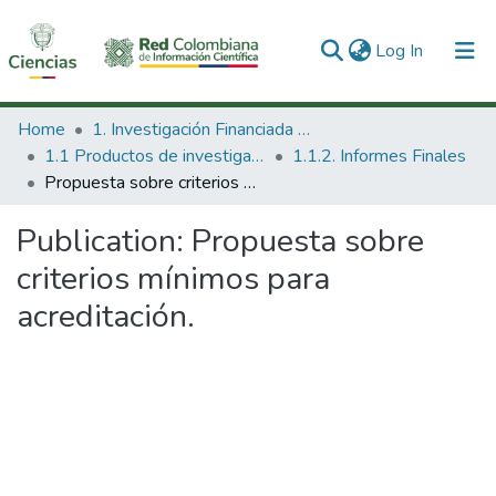
(current)
Log In
Communities & Collections
Home
1. Investigación Financiada con Recursos Públicos
1.1 Productos de investigación
1.1.2. Informes Finales
All of DSpace
Propuesta sobre criterios mínimos para acreditación.
Statistics
Publication:
Propuesta sobre
criterios mínimos para
acreditación.