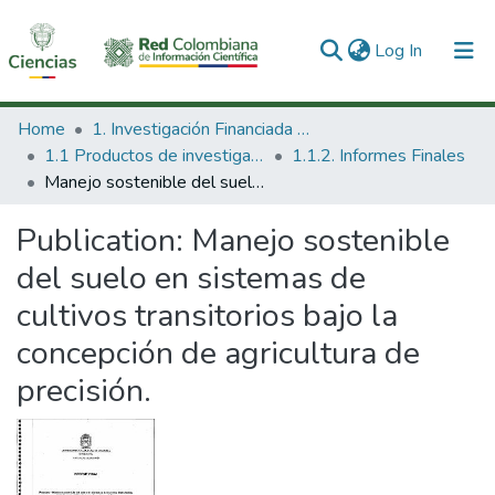
(current)
Log In
Communities & Collections
Home
1. Investigación Financiada con Recursos Públicos
1.1 Productos de investigación
1.1.2. Informes Finales
All of DSpace
Manejo sostenible del suelo en sistemas de cultivos transitorios bajo la concepción de agricultura de precisión.
Statistics
Publication:
Manejo sostenible
del suelo en sistemas de
cultivos transitorios bajo la
concepción de agricultura de
precisión.