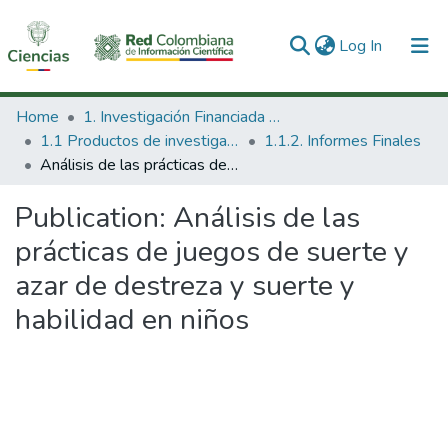
(current)
Log In
Communities & Collections
Home
1. Investigación Financiada con Recursos Públicos
1.1 Productos de investigación
1.1.2. Informes Finales
All of DSpace
Análisis de las prácticas de juegos de suerte y azar de destreza y suerte y habilidad en niños
Statistics
Publication:
Análisis de las
prácticas de juegos de suerte y
azar de destreza y suerte y
habilidad en niños