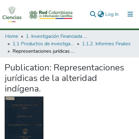
(current)
Log In
Communities & Collections
Home
1. Investigación Financiada con Recursos Públicos
1.1 Productos de investigación
1.1.2. Informes Finales
All of DSpace
Representaciones jurídicas de la alteridad indígena.
Statistics
Publication:
Representaciones
jurídicas de la alteridad
indígena.