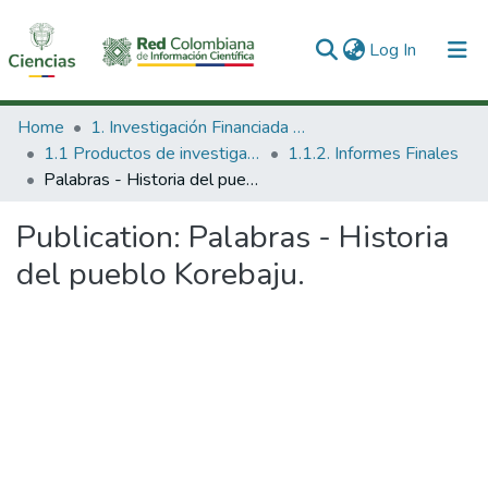
(current)
Log In
Communities & Collections
Home
1. Investigación Financiada con Recursos Públicos
1.1 Productos de investigación
1.1.2. Informes Finales
All of DSpace
Palabras - Historia del pueblo Korebaju.
Statistics
Publication:
Palabras - Historia
del pueblo Korebaju.