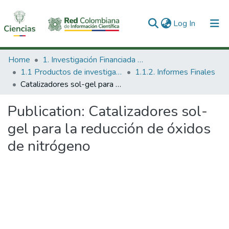
(current)
Log In
Communities & Collections
Home
1. Investigación Financiada con Recursos Públicos
1.1 Productos de investigación
1.1.2. Informes Finales
All of DSpace
Catalizadores sol-gel para la reducción de óxidos de nitrógeno
Statistics
Publication:
Catalizadores sol-
gel para la reducción de óxidos
de nitrógeno