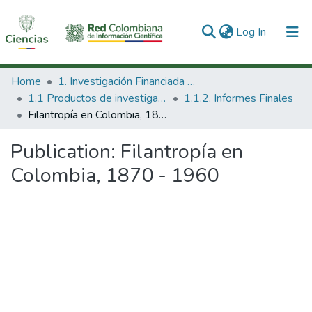
(current)
Log In
Communities & Collections
Home
1. Investigación Financiada con Recursos Públicos
1.1 Productos de investigación
1.1.2. Informes Finales
All of DSpace
Filantropía en Colombia, 1870 - 1960
Statistics
Publication:
Filantropía en
Colombia, 1870 - 1960