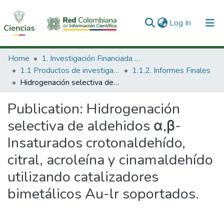
(current)
Log In
Communities & Collections
Home
1. Investigación Financiada con Recursos Públicos
1.1 Productos de investigación
1.1.2. Informes Finales
All of DSpace
Hidrogenación selectiva de aldehidos α,β-Insaturados crotonaldehído, citral, acroleína y cinamaldehído utilizando catalizadores bimetálicos Au-lr soportados.
Statistics
Publication:
Hidrogenación
selectiva de aldehidos α,β-
Insaturados crotonaldehído,
citral, acroleína y cinamaldehído
utilizando catalizadores
bimetálicos Au-lr soportados.