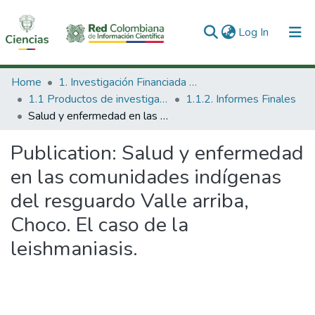
(current)
Log In
Communities & Collections
Home
1. Investigación Financiada con Recursos Públicos
1.1 Productos de investigación
1.1.2. Informes Finales
All of DSpace
Salud y enfermedad en las comunidades indígenas del resguardo Valle arriba, Choco. El caso de la leishmaniasis.
Statistics
Publication:
Salud y enfermedad
en las comunidades indígenas
del resguardo Valle arriba,
Choco. El caso de la
leishmaniasis.