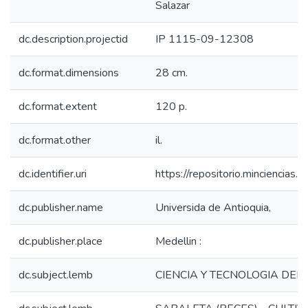
Salazar
dc.description.projectid
IP 1115-09-12308
dc.format.dimensions
28 cm.
dc.format.extent
120 p.
dc.format.other
il.
dc.identifier.uri
https://repositorio.minciencia
dc.publisher.name
Universida de Antioquia,
dc.publisher.place
Medellin :
dc.subject.lemb
CIENCIA Y TECNOLOGIA DEL