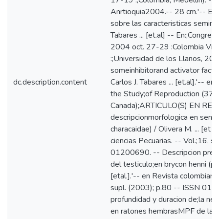
17-19 :;Colombia, Medellin). --
Anrtioquia2004.-- 28 cm.'-- Efec
sobre las caracteristicas semina
Tabares ... [et.al] -- En:;Congre
2004 oct. 27-29 :Colombia Villav
:;Universidad de los Llanos, 200
someinhibitorand activator factor
dc.description.content
Carlos J. Tabares ... [et.al].'-- 
the Study;of Reproduction (37 :
Canada);ARTICULO(S) EN REVIS
descripcionmorfologica en semen
characaidae) / Olivera M. ... [et 
ciencias Pecuarias. -- Vol.;16, s
01200690. -- Descripcion prelim
del testiculo;en brycon henni (pis
[etal.].'-- en Revista colombiana
supl. (2003); p.80 -- ISSN 012
profundidad y duracion de;la neu
en ratones hembrasMPF de la ce