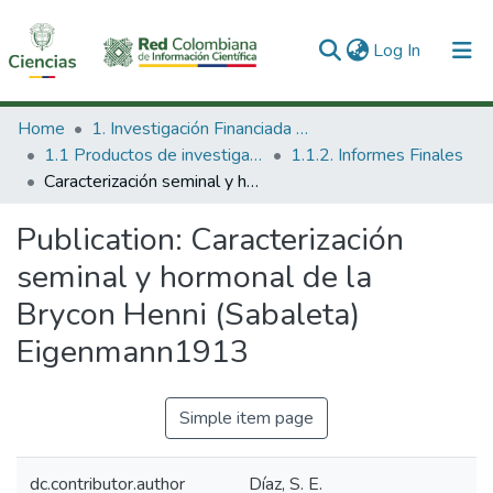
(current)
Log In
Communities & Collections
Home
1. Investigación Financiada con Recursos Públicos
1.1 Productos de investigación
1.1.2. Informes Finales
All of DSpace
Caracterización seminal y hormonal de la Brycon Henni (Sabaleta) Eigenmann1913
Statistics
Publication:
Caracterización
seminal y hormonal de la
Brycon Henni (Sabaleta)
Eigenmann1913
Simple item page
dc.contributor.author
Díaz, S. E.