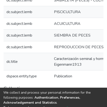
dc.subject.lemb
SABALETA (PECES) - CULTIV
dc.subject.lemb
PISCICULTURA
dc.subject.lemb
ACUICULTURA
dc.subject.lemb
SIEMBRA DE PECES
dc.subject.lemb
REPRODUCCION DE PECES
Caracterización seminal y hormo
dc.title
Eigenmann1913
dspace.entity.type
Publication
Collections
We collect and process your personal information for the
1.1.2. Informes Finales
following purposes:
Authentication, Preferences,
Acknowledgement and Statistics
.