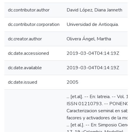
dc.contributor.author
David López, Diana Janneth
dc.contributor.corporation
Universidad de Antioquia.
dc.creator.author
Olivera Ángel, Martha
dc.date.accessioned
2019-03-04T04:14:19Z
dc.date.available
2019-03-04T04:14:19Z
dc.date.issued
2005
... [et.al]. -- En: Iatreia. -- Vol.
ISSN 01210793. -- PONENCI
Caracterizacion seminal en saba
facores y activadores de la moti
... [et al.]. -- En: Simposio Cien