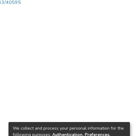
4143/40595
We collect and process your personal information for the
following purposes:
Authentication, Preferences,