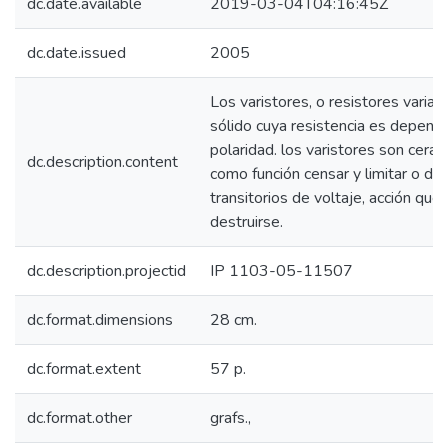
dc.date.available
2019-03-04T04:16:45Z
dc.date.issued
2005
Los varistores, o resistores varia
sólido cuya resistencia es dependie
polaridad. los varistores son cerá
dc.description.content
como función censar y limitar o de
transitorios de voltaje, acción que
destruirse.
dc.description.projectid
IP 1103-05-11507
dc.format.dimensions
28 cm.
dc.format.extent
57 p.
dc.format.other
grafs.,