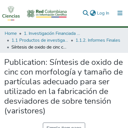
(current)
Log In
Communities & Collections
Home
1. Investigación Financiada con Recursos Públicos
1.1 Productos de investigación
1.1.2. Informes Finales
All of DSpace
Síntesis de oxido de cinc con morfología y tamaño de partículas adecuado para ser utilizado en la fabricación de desviadores de sobre tensión (varistores)
Statistics
Publication:
Síntesis de oxido de
cinc con morfología y tamaño de
partículas adecuado para ser
utilizado en la fabricación de
desviadores de sobre tensión
(varistores)