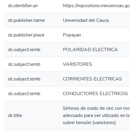
dc.identifier.uri
https://repositorio.minciencias.
dc.publisher.name
Universidad del Cauca,
dc.publisher.place
Popayan :
dc.subject.lemb
POLARIDAD ELECTRICA
dc.subject.lemb
VARISTORES
dc.subject.lemb
CORRIENTES ELECTRICAS
dc.subject.lemb
CONDUCTORES ELECTRICOS
Síntesis de oxido de cinc con morf
dc.title
adecuado para ser utilizado en la 
sobre tensión (varistores)