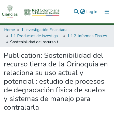
(current)
Log In
Communities & Collections
Home
1. Investigación Financiada con Recursos Públicos
1.1 Productos de investigación
1.1.2. Informes Finales
All of DSpace
Sostenibilidad del recurso tierra de la Orinoquia en relaciona su uso actual y potencial : estudio de procesos de degradación física de suelos y sistemas de manejo para contralarla
Statistics
Publication:
Sostenibilidad del
recurso tierra de la Orinoquia en
relaciona su uso actual y
potencial : estudio de procesos
de degradación física de suelos
y sistemas de manejo para
contralarla